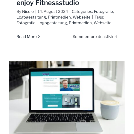
enjoy Fitnessstudio
By
Nicole
|
14. August 2024
|
Categories:
Fotografie
,
Logogestaltung
,
Printmedien
,
Webseite
|
Tags:
Fotografie
,
Logogestaltung
,
Printmedien
,
Webseite
für
Read More
Kommentare deaktiviert
enjoy
Fitnesss