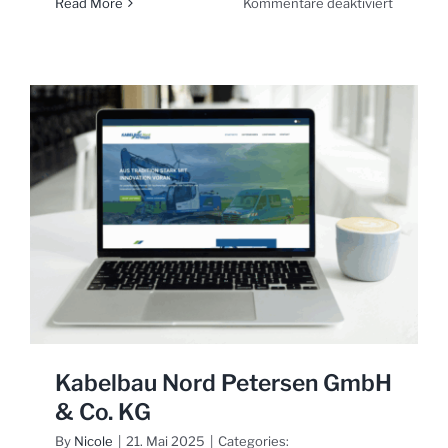
für
Read More
Kommentare deaktiviert
Engel
+
Krejcirik
Archite
Kabelbau Nord Petersen GmbH
& Co. KG
By
Nicole
|
21. Mai 2025
|
Categories: