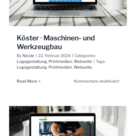
Köster · Maschinen- und
Werkzeugbau
By
Nicole
|
22. Februar 2024
|
Categories:
Logogestaltung
,
Printmedien
,
Webseite
|
Tags:
Logogestaltung
,
Printmedien
,
Webseite
für
Read More
Kommentare deaktiviert
Köster
·
Maschin
und
Werkzeu