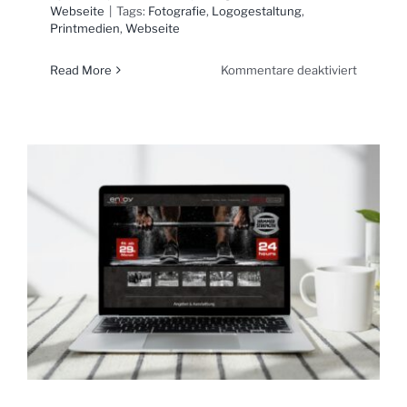
Webseite
|
Tags:
Fotografie
,
Logogestaltung
,
Printmedien
,
Webseite
für
Read More
Kommentare deaktiviert
Kabelba
Nord
Peterse
GmbH
&
Co.
KG