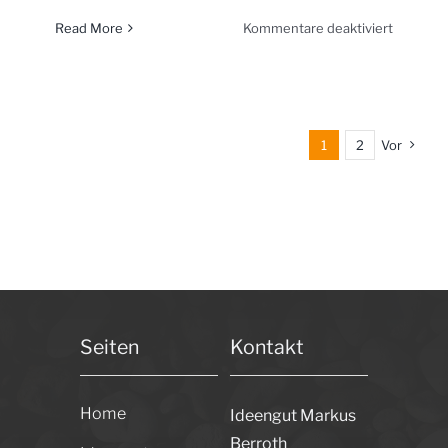
für
Read More
Kommentare deaktiviert
Burg
Kellertr
1
2
Vor
Seiten
Kontakt
Home
Ideengut Markus
Berroth