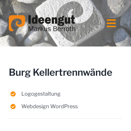
Zum
Inhalt
springen
Togg
Navi
Home
Ideengut
Burg Kellertrennwände
Leistungen
Logogestaltung
Webdesign WordPress
Referenzen
Kontakt