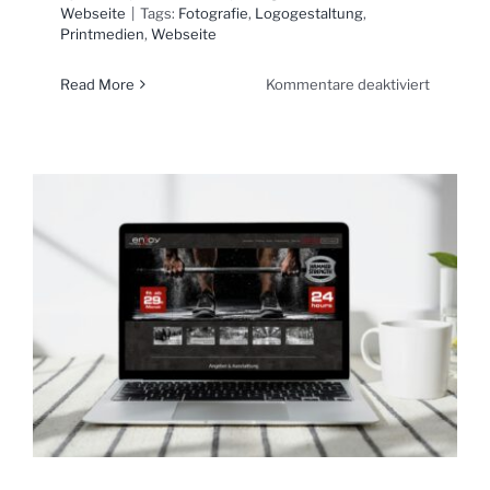
Webseite
|
Tags:
Fotografie
,
Logogestaltung
,
Printmedien
,
Webseite
für
Read More
Kommentare deaktiviert
Kabelba
Nord
Peterse
GmbH
&
Co.
KG