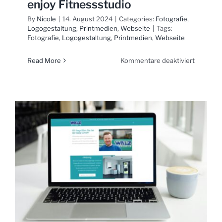
enjoy Fitnessstudio
By
Nicole
|
14. August 2024
|
Categories:
Fotografie
,
Logogestaltung
,
Printmedien
,
Webseite
|
Tags:
Fotografie
,
Logogestaltung
,
Printmedien
,
Webseite
für
Read More
Kommentare deaktiviert
enjoy
Fitnesss