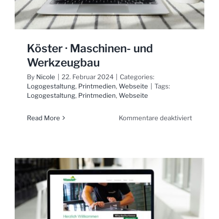
Köster · Maschinen- und
Werkzeugbau
By
Nicole
|
22. Februar 2024
|
Categories:
Logogestaltung
,
Printmedien
,
Webseite
|
Tags:
Logogestaltung
,
Printmedien
,
Webseite
für
Read More
Kommentare deaktiviert
Köster
·
Maschin
und
Werkzeu