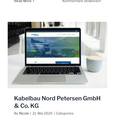
für
Read More
Kommentare deaktiviert
Engel
+
Krejcirik
Archite
Kabelbau Nord Petersen GmbH
& Co. KG
By
Nicole
|
21. Mai 2025
|
Categories: